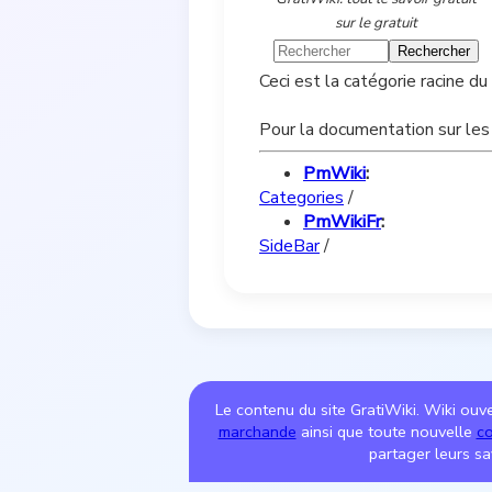
sur le gratuit
Ceci est la catégorie racine du 
Pour la documentation sur les 
PmWiki
:
Categories
/
PmWikiFr
:
SideBar
/
Le contenu du site GratiWiki. Wiki ouver
marchande
ainsi que toute nouvelle
co
partager leurs sa