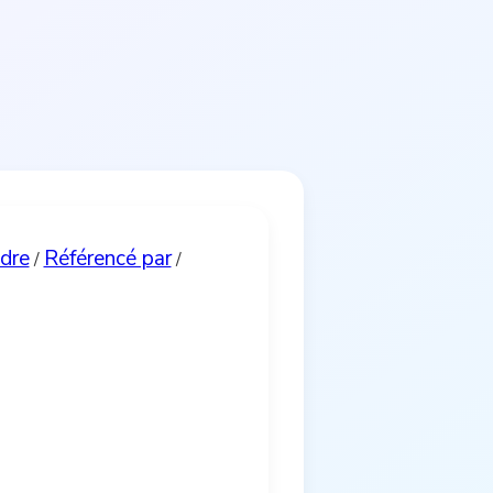
ndre
Référencé par
/
/