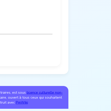
ntraires, est sous
licence culturelle non-
utaire, ouvert à tous ceux qui souhaitent
truit avec
PmWiki