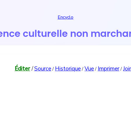
Encyclo
ence culturelle non march
Éditer
/
Source
Historique
Vue
Imprimer
Joi
/
/
/
/