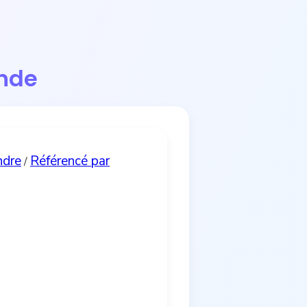
ande
ndre
Référencé par
/