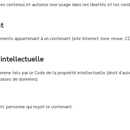
it les contenus et autorise leur usage dans les libertés et les con
nt
éments appartenant à un contenant (site Internet, livre, revue, C
 intellectuelle
comme tels par le Code de la propriété intellectuelle (droit d’aute
s bases de données).
nt, personne qui reçoit le contenant.