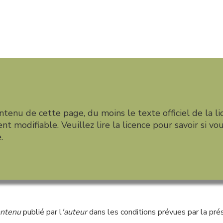
ntenu de cette page, du moins le texte officiel de la li
nt modifiable. Veuillez lire la licence pour savoir si vo
.
ontenu
publié par l
'auteur
dans les conditions prévues par la prés