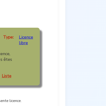
Type:
Licence
libre
cence,
us êtes
Liste
ente licence.