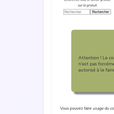
sur le gratuit
Attention ! Le co
n'est pas forcéme
autorisé à le faire
Vous pouvez faire
usage
du
c