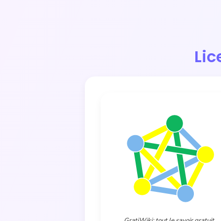
Lic
GratiWiki: tout le savoir gratuit