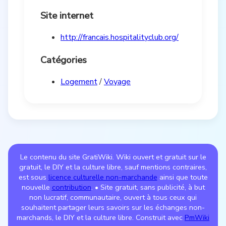
Site internet
http://francais.hospitalityclub.org/
Catégories
Logement
/
Voyage
Le contenu du site GratiWiki. Wiki ouvert et gratuit sur le
gratuit, le DIY et la culture libre, sauf mentions contraires,
est sous
licence culturelle non-marchande
ainsi que toute
nouvelle
contribution
. • Site gratuit, sans publicité, à but
non lucratif, communautaire, ouvert à tous ceux qui
souhaitent partager leurs savoirs sur les échanges non-
marchands, le DIY et la culture libre. Construit avec
PmWiki