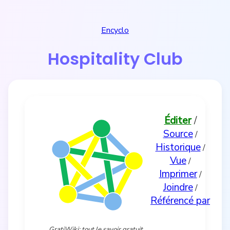
Encyclo
Hospitality Club
Éditer
/
Source
/
Historique
/
Vue
/
Imprimer
/
Joindre
/
Référencé par
GratiWiki: tout le savoir gratuit