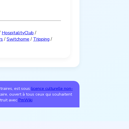
/
HospitalityClub
/
rs
/
Switchome
/
Tripping
/
ntraires, est sous
licence culturelle non-
utaire, ouvert à tous ceux qui souhaitent
truit avec
PmWiki