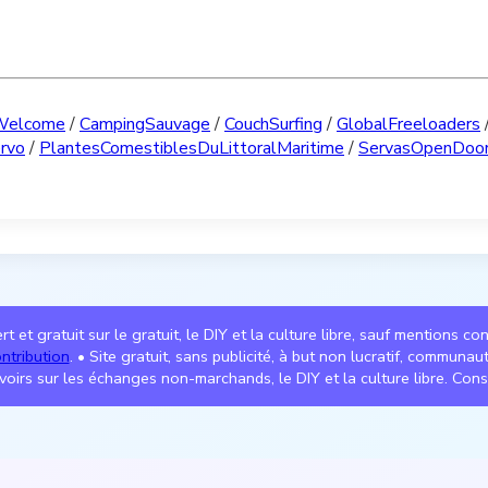
Welcome
/
CampingSauvage
/
CouchSurfing
/
GlobalFreeloaders
rvo
/
PlantesComestiblesDuLittoralMaritime
/
ServasOpenDoo
t et gratuit sur le gratuit, le DIY et la culture libre, sauf mentions co
ntribution
. • Site gratuit, sans publicité, à but non lucratif, communa
voirs sur les échanges non-marchands, le DIY et la culture libre. Cons