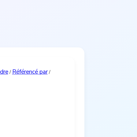
ndre
Référencé par
/
/