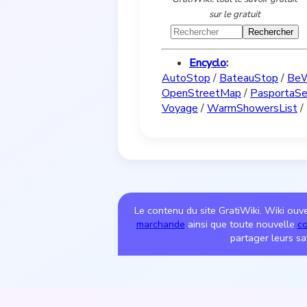
sur le gratuit
Encyclo
:
AutoStop
/
BateauStop
/
Be
OpenStreetMap
/
PasportaSe
Voyage
/
WarmShowersList
/
Le contenu du site GratiWiki. Wiki ouver
marchande
ainsi que toute nouvelle
co
partager leurs sa