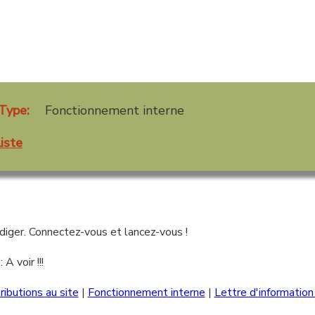
Type:
Fonctionnement interne
iste
diger. Connectez-vous et lancez-vous !
A voir !!!
ributions au site
|
Fonctionnement interne
|
Lettre d'information 