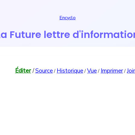
Encyclo
La Future lettre d'informatio
Éditer
/
Source
Historique
Vue
Imprimer
Joi
/
/
/
/