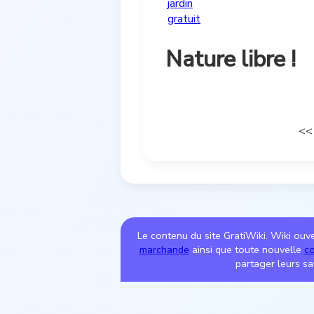
jardin
gratuit
Nature libre !
<
Le contenu du site GratiWiki. Wiki ouver
marchande
ainsi que toute nouvelle
co
partager leurs sa