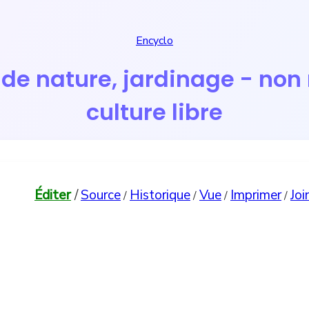
Encyclo
s de nature, jardinage - n
culture libre
Éditer
/
Source
Historique
Vue
Imprimer
Joi
/
/
/
/