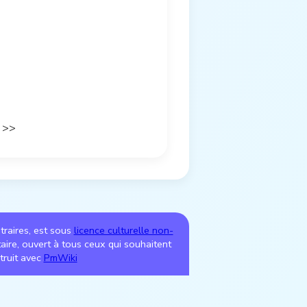
>>
ntraires, est sous
licence culturelle non-
utaire, ouvert à tous ceux qui souhaitent
truit avec
PmWiki