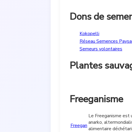
Dons de semen
Kokopelli
Réseau Semences Paysa
Semeurs volontaires
Plantes sauva
Freeganisme
Le Freeganisme est u
anarko, altermondialis
Freegan
alimentaire déchétari