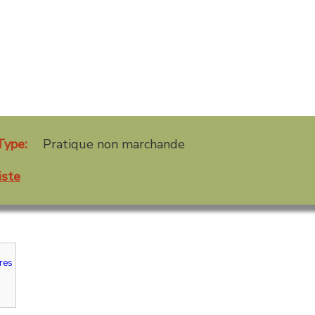
Type:
Pratique non marchande
iste
res