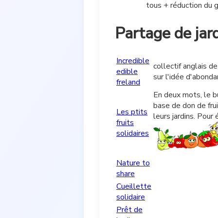
tous + réduction du g
Partage de jar
Incredible
collectif anglais d
edible
sur l'idée d'abonda
freland
En deux mots, le b
base de don de fru
Les ptits
leurs jardins. Pour
fruits
solidaires
Nature to
share
Cueillette
solidaire
Prêt de