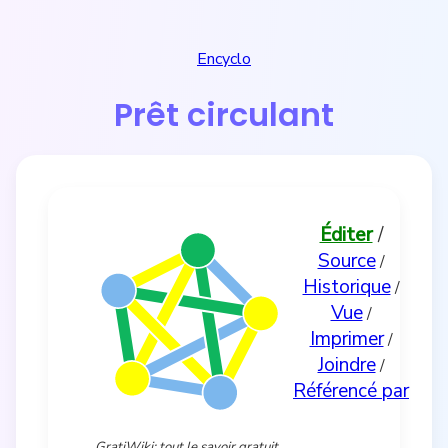
Encyclo
Prêt circulant
Éditer
/
Source
/
Historique
/
Vue
/
Imprimer
/
Joindre
/
Référencé par
GratiWiki: tout le savoir gratuit