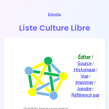
Encyclo
Liste Culture Libre
Éditer
/
Source
/
Historique
/
Vue
/
Imprimer
/
Joindre
/
Référencé par
GratiWiki: tout le savoir gratuit