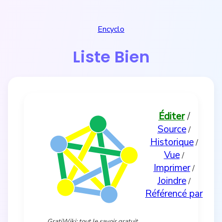
Encyclo
Liste Bien
Éditer
/
Source
/
Historique
/
Vue
/
Imprimer
/
Joindre
/
Référencé par
GratiWiki: tout le savoir gratuit