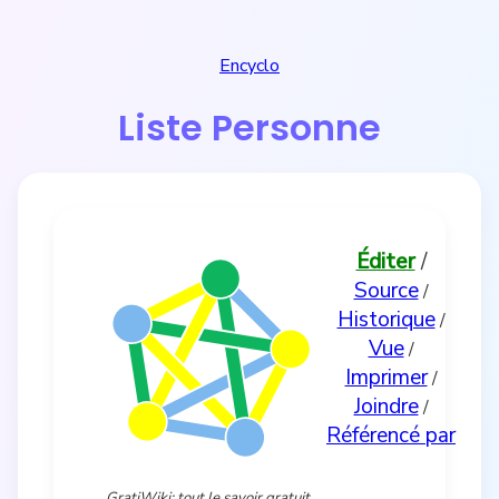
Encyclo
Liste Personne
Éditer
/
Source
/
Historique
/
Vue
/
Imprimer
/
Joindre
/
Référencé par
GratiWiki: tout le savoir gratuit