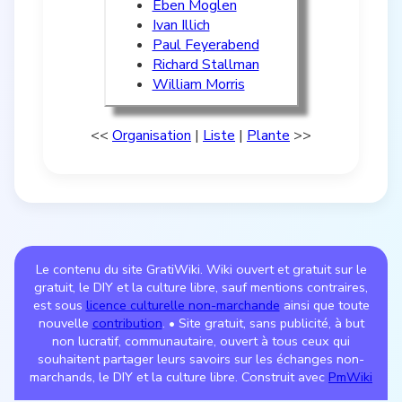
Eben Moglen
Ivan Illich
Paul Feyerabend
Richard Stallman
William Morris
<<
Organisation
|
Liste
|
Plante
>>
Le contenu du site GratiWiki. Wiki ouvert et gratuit sur le
gratuit, le DIY et la culture libre, sauf mentions contraires,
est sous
licence culturelle non-marchande
ainsi que toute
nouvelle
contribution
. • Site gratuit, sans publicité, à but
non lucratif, communautaire, ouvert à tous ceux qui
souhaitent partager leurs savoirs sur les échanges non-
marchands, le DIY et la culture libre. Construit avec
PmWiki