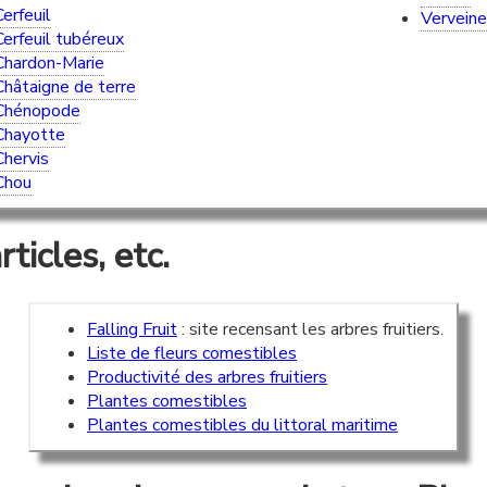
Cerfeuil
Verveine
Cerfeuil tubéreux
Chardon-Marie
Châtaigne de terre
Chénopode
Chayotte
Chervis
Chou
rticles, etc.
Falling Fruit
: site recensant les arbres fruitiers.
Liste de fleurs comestibles
Productivité des arbres fruitiers
Plantes comestibles
Plantes comestibles du littoral maritime