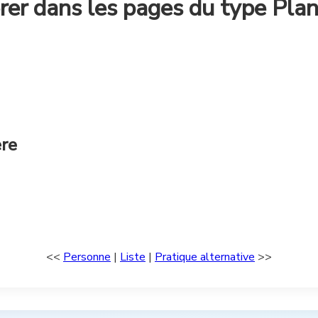
rer dans les pages du type Pla
ère
<<
Personne
|
Liste
|
Pratique alternative
>>