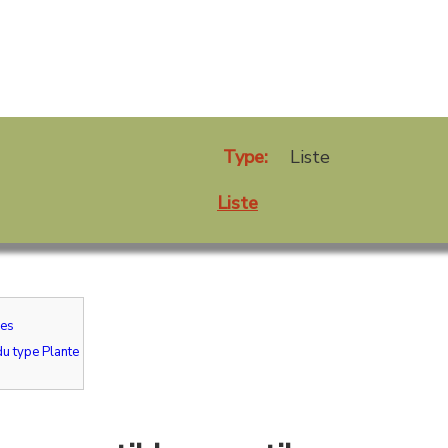
Type:
Liste
Liste
les
u type Plante