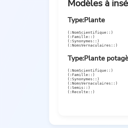
Modèles à insé
Type:Plante
(:NomScientifique::)

(:Famille::)

(:Synonymes::)

Type:Plante potag
(:NomScientifique::)

(:Famille::)

(:Synonymes::)

(:NomsVernaculaires::)

(:Semis::)
