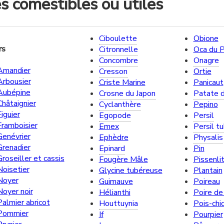
es comestibles ou utiles
Ciboulette
Obione
rs
Citronnelle
Oca du 
Concombre
Onagre
Amandier
Cresson
Ortie
Arbousier
Criste Marine
Panicaut
Aubépine
Crosne du Japon
Patate 
Châtaignier
Cyclanthère
Pepino
Figuier
Egopode
Persil
Framboisier
Emex
Persil t
Genévrier
Ephèdre
Physalis
Grenadier
Epinard
Pin
Groseiller et cassis
Fougère Mâle
Pissenli
Noisetier
Glycine tubéreuse
Plantain
Noyer
Guimauve
Poireau
Noyer noir
Hélianthi
Poire de
Palmier abricot
Houttuynia
Pois-chi
Pommier
If
Pourpier