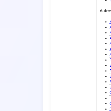
Autre
B