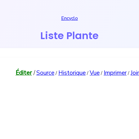
Encyclo
Liste Plante
Éditer
/
Source
Historique
Vue
Imprimer
Joi
/
/
/
/