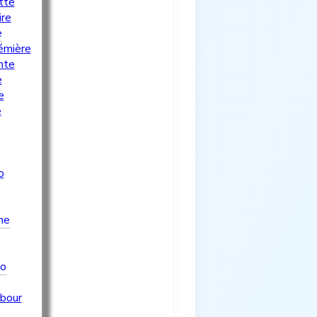
tte
ire
e
émière
nte
e
e
e
o
ne
lo
bour