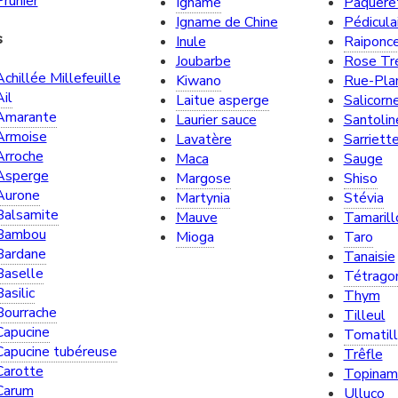
Prunier
Igname
Pâquere
Igname de Chine
Pédicula
s
Inule
Raiponc
Joubarbe
Rose Tr
Achillée Millefeuille
Kiwano
Rue-Pla
Ail
Laitue asperge
Salicorn
Amarante
Laurier sauce
Santolin
Armoise
Lavatère
Sarriett
Arroche
Maca
Sauge
Asperge
Margose
Shiso
Aurone
Martynia
Stévia
Balsamite
Mauve
Tamarill
Bambou
Mioga
Taro
Bardane
Tanaisie
Baselle
Tétrago
asilic
Thym
Bourrache
Tilleul
Capucine
Tomatil
Capucine tubéreuse
Trêfle
Carotte
Topinam
Carum
Ulluco