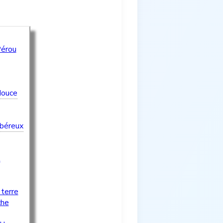
Pérou
douce
ubéreux
t
 terre
che